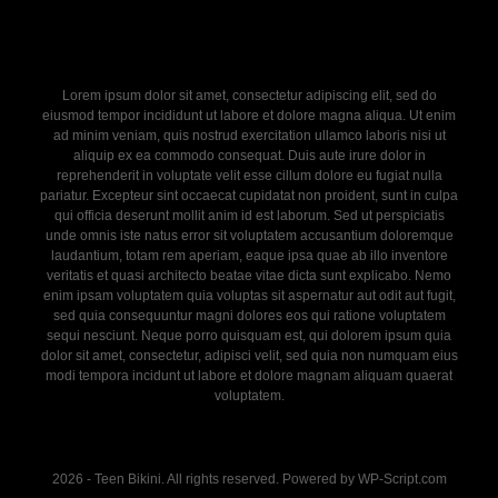
Lorem ipsum dolor sit amet, consectetur adipiscing elit, sed do
eiusmod tempor incididunt ut labore et dolore magna aliqua. Ut enim
ad minim veniam, quis nostrud exercitation ullamco laboris nisi ut
aliquip ex ea commodo consequat. Duis aute irure dolor in
reprehenderit in voluptate velit esse cillum dolore eu fugiat nulla
pariatur. Excepteur sint occaecat cupidatat non proident, sunt in culpa
qui officia deserunt mollit anim id est laborum. Sed ut perspiciatis
unde omnis iste natus error sit voluptatem accusantium doloremque
laudantium, totam rem aperiam, eaque ipsa quae ab illo inventore
veritatis et quasi architecto beatae vitae dicta sunt explicabo. Nemo
enim ipsam voluptatem quia voluptas sit aspernatur aut odit aut fugit,
sed quia consequuntur magni dolores eos qui ratione voluptatem
sequi nesciunt. Neque porro quisquam est, qui dolorem ipsum quia
dolor sit amet, consectetur, adipisci velit, sed quia non numquam eius
modi tempora incidunt ut labore et dolore magnam aliquam quaerat
voluptatem.
2026 - Teen Bikini. All rights reserved. Powered by WP-Script.com