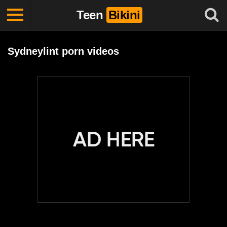
Teen
Bikini
Sydneylint porn videos